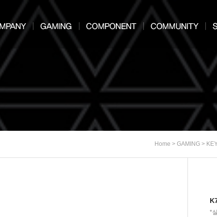
>
>
Home
GAMING
KE
K
*