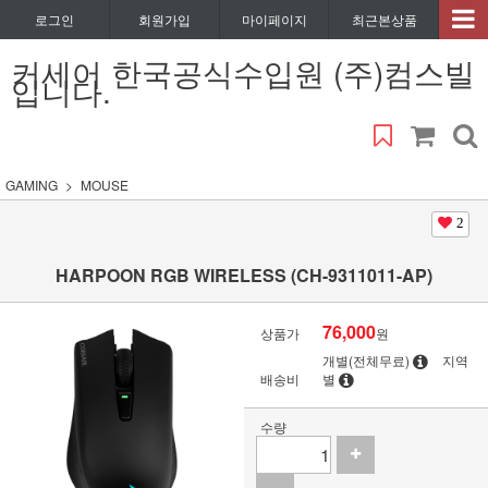
로그인
회원가입
마이페이지
최근본상품
커세어 한국공식수입원 (주)컴스빌
입니다.
GAMING
MOUSE
2
HARPOON RGB WIRELESS (CH-9311011-AP)
76,000
상품가
원
개별(전체무료)
지역
배송비
별
수량