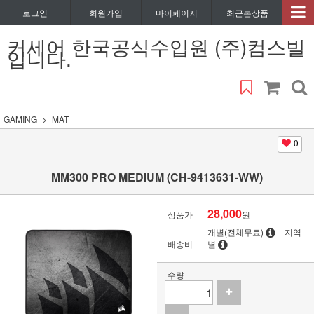
로그인
회원가입
마이페이지
최근본상품
커세어 한국공식수입원 (주)컴스빌
입니다.
GAMING
MAT
0
MM300 PRO MEDIUM (CH-9413631-WW)
28,000
상품가
원
개별(전체무료)
지역
배송비
별
수량