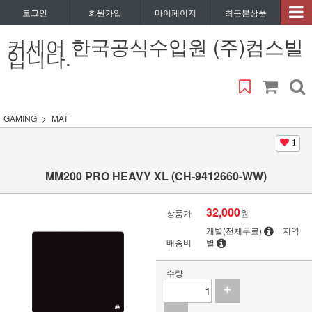
로그인
회원가입
마이페이지
최근본상품
커세어 한국공식수입원 (주)컴스빌
입니다.
GAMING
MAT
1
MM200 PRO HEAVY XL (CH-9412660-WW)
32,000
상품가
원
개별(전체무료)
지역
배송비
별
수량