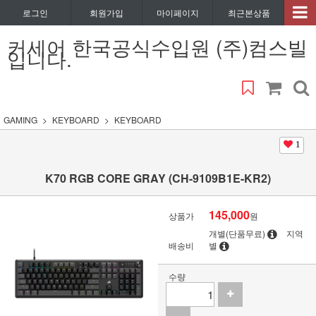
로그인
회원가입
마이페이지
최근본상품
커세어 한국공식수입원 (주)컴스빌
입니다.
GAMING
KEYBOARD
KEYBOARD
1
K70 RGB CORE GRAY (CH-9109B1E-KR2)
145,000
상품가
원
개별(단품무료)
지역
배송비
별
수량