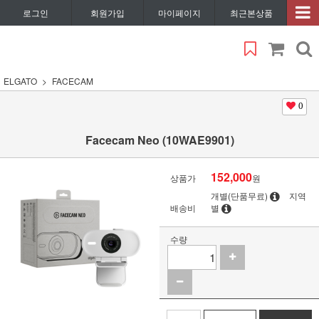
로그인
회원가입
마이페이지
최근본상품
ELGATO
FACECAM
0
Facecam Neo (10WAE9901)
152,000
상품가
원
개별(단품무료)
지역
배송비
별
수량