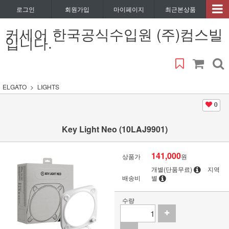
로그인
회원가입
마이페이지
최근본상품
커세어 한국공식수입원 (주)컴스빌
입니다.
ELGATO
LIGHTS
0
Key Light Neo (10LAJ9901)
141,000
상품가
원
개별(단품무료)
지역
배송비
별
수량