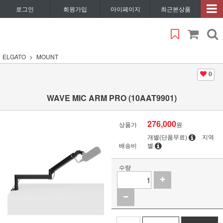
로그인
회원가입
마이페이지
최근본상품
ELGATO
MOUNT
0
WAVE MIC ARM PRO (10AAT9901)
276,000
상품가
원
개별(단품무료)
지역
배송비
별
수량