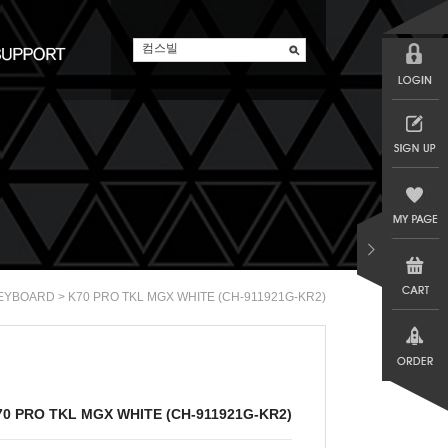
> K70 PRO TKL MGX WHITE (CH-911921G-KR2)
EYBOARD
70 PRO TKL MGX WHITE (CH-911921G-KR2)