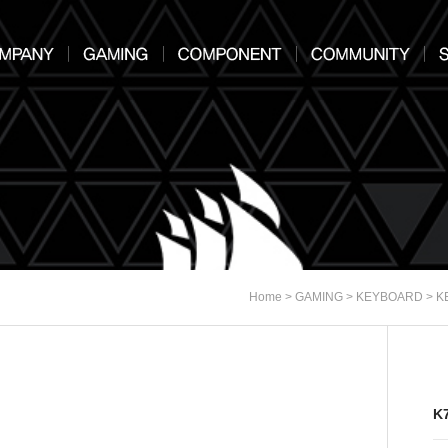
>
>
>
Home
GAMING
KEYBOARD
K
K