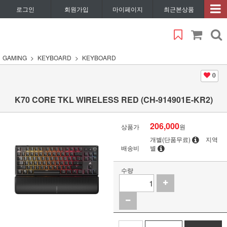
로그인
회원가입
마이페이지
최근본상품
GAMING
KEYBOARD
KEYBOARD
0
K70 CORE TKL WIRELESS RED (CH-914901E-KR2)
206,000
상품가
원
개별(단품무료)
지역
배송비
별
수량