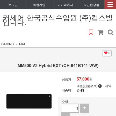
로그인
회원가입
마이페이지
최근본상품
커세어 한국공식수입원 (주)컴스빌
입니다.
GAMING
MAT
0
MM500 V2 Hybrid EXT (CH-941B141-WW)
57,000
상품가
원
개별(단품무료)
지역
배송비
별
수량