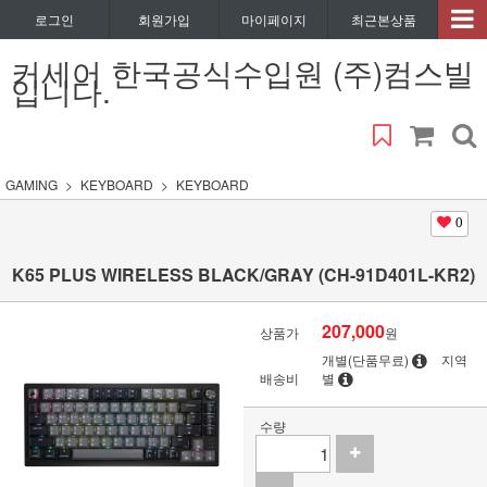
로그인
회원가입
마이페이지
최근본상품
커세어 한국공식수입원 (주)컴스빌
입니다.
GAMING
KEYBOARD
KEYBOARD
0
K65 PLUS WIRELESS BLACK/GRAY (CH-91D401L-KR2)
207,000
상품가
원
개별(단품무료)
지역
배송비
별
수량