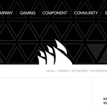
>
>
>
Home
GAMING
KEYBOARD
KEYBOARD
K
9