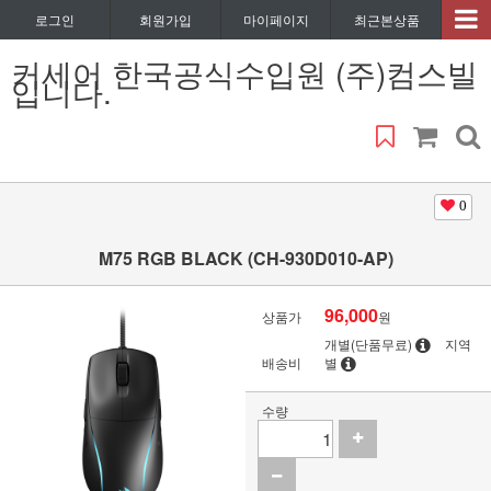
로그인
회원가입
마이페이지
최근본상품
커세어 한국공식수입원 (주)컴스빌
입니다.
0
M75 RGB BLACK (CH-930D010-AP)
96,000
상품가
원
개별(단품무료)
지역
배송비
별
수량