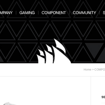
>
Home
COMPO
9