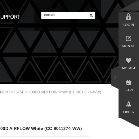
>
> 9000D AIRFLOW White (CC-9011274-WW)
NENT
CASE
000D AIRFLOW White (CC-9011274-WW)