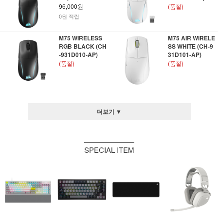
96,000원
(품절)
0원 적립
M75 WIRELESS
M75 AIR WIRELE
RGB BLACK (CH
SS WHITE (CH-9
-931D010-AP)
31D101-AP)
(품절)
(품절)
더보기 ▼
SPECIAL ITEM