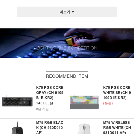
더보기 ▼
RECOMMEND ITEM
K70 RGB CORE
K70 RGB CORE
GRAY (CH-9109
WHITE SE (CH-9
B1E-KR2)
109D1E-KR2)
145,000원
(품절)
0원 적립
M75 RGB BLAC
M75 WIRELESS
K (CH-930D010-
RGB WHITE (CH-
AP)
931D011-AP)