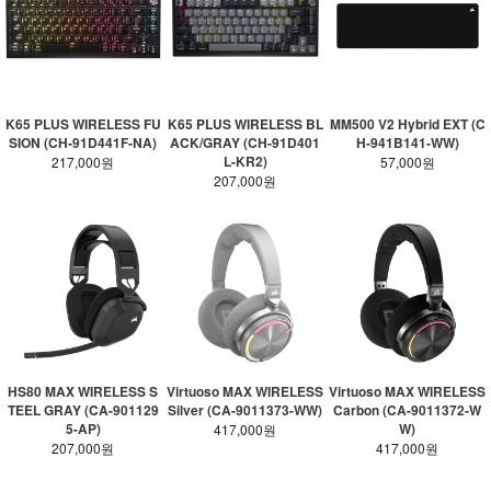
K65 PLUS WIRELESS FU
K65 PLUS WIRELESS BL
MM500 V2 Hybrid EXT (C
SION (CH-91D441F-NA)
ACK/GRAY (CH-91D401
H-941B141-WW)
L-KR2)
217,000원
57,000원
207,000원
HS80 MAX WIRELESS S
Virtuoso MAX WIRELESS
Virtuoso MAX WIRELESS
TEEL GRAY (CA-901129
Silver (CA-9011373-WW)
Carbon (CA-9011372-W
5-AP)
W)
417,000원
207,000원
417,000원