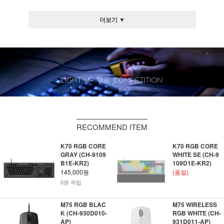
더보기 ▼
RECOMMEND ITEM
K70 RGB CORE
K70 RGB CORE
GRAY (CH-9109
WHITE SE (CH-9
B1E-KR2)
109D1E-KR2)
145,000원
(품절)
0원 적립
M75 RGB BLAC
M75 WIRELESS
K (CH-930D010-
RGB WHITE (CH-
AP)
931D011-AP)