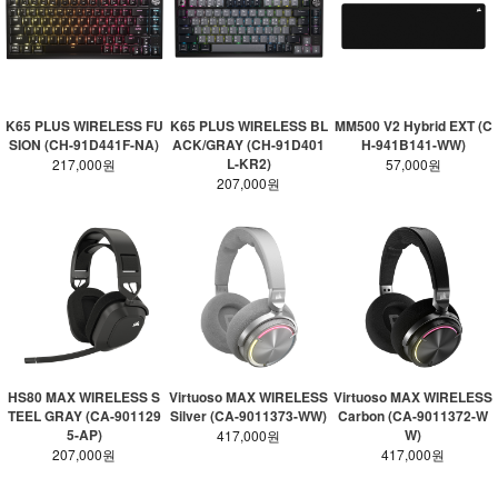
K65 PLUS WIRELESS FU
K65 PLUS WIRELESS BL
MM500 V2 Hybrid EXT (C
SION (CH-91D441F-NA)
ACK/GRAY (CH-91D401
H-941B141-WW)
L-KR2)
217,000원
57,000원
207,000원
HS80 MAX WIRELESS S
Virtuoso MAX WIRELESS
Virtuoso MAX WIRELESS
TEEL GRAY (CA-901129
Silver (CA-9011373-WW)
Carbon (CA-9011372-W
5-AP)
W)
417,000원
207,000원
417,000원