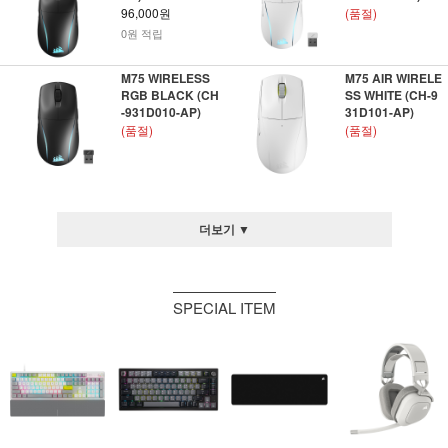
96,000원
(품절)
0원 적립
M75 WIRELESS
M75 AIR WIRELE
RGB BLACK (CH
SS WHITE (CH-9
-931D010-AP)
31D101-AP)
(품절)
(품절)
더보기 ▼
SPECIAL ITEM