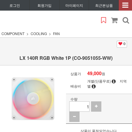
로그인
회원가입
마이페이지
최근본상품
COMPONENT
COOLING
FAN
0
LX 140R RGB White 1P (CO-9051055-WW)
49,000
상품가
원
개별(단품무료)
지역
배송비
별
수량
상품이 품절되었습니다.