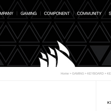
>
>
>
Home
GAMING
KEYBOARD
K
K