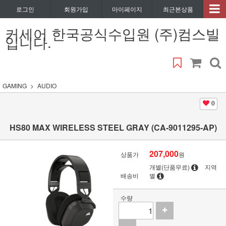
로그인
회원가입
마이페이지
최근본상품
커세어 한국공식수입원 (주)컴스빌
입니다.
GAMING
AUDIO
0
HS80 MAX WIRELESS STEEL GRAY (CA-9011295-AP)
207,000
상품가
원
개별(단품무료)
지역
배송비
별
수량